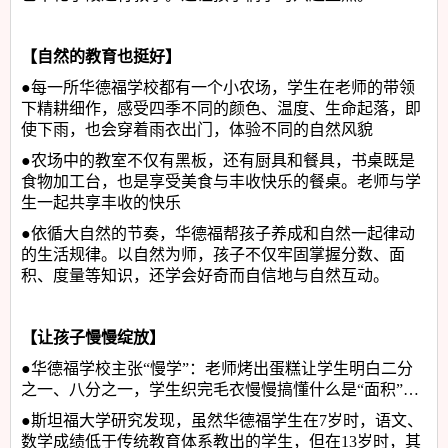
【自然的教育也挺好】
●
每一所华德福学校都有一个小农场，学生在老师的带领
下精耕细作，感受四季不同的颜色、温度、生命起落，即
使下雨，也会穿着雨衣出门，体验不同的自然风貌
●
农场中的教室不仅有黑板，还有厨具和餐具，书桌既是
食物加工台，也是享受美食与丰收快乐的餐桌。老师与学
生一起共享丰收的快乐
●
依循大自然的节奏，华德福帮孩子养成和自然一起律动
的生活规律。以自然为师，孩子不仅牢固掌握分数、面
积、度量等知识，还学会好奇而自信地与自然互动。
【让孩子慢慢绽放】
●
华德福学校主张
“
慢学
”
：老师烤出蛋糕让学生明白二分
之一、八分之一，学生织完毛衣慢慢搞懂什么是
“
面积
”…
●
斯坦福大学研究发现，虽然华德福学生在
7
岁时，语文、
数学成绩低于传统教育体系教出的学生，但在
13
岁时，其