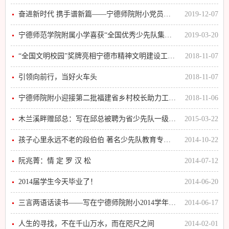
奋进新时代 携手谱新篇——宁德师院附小党员教师送教送培畲乡校区暨两校新一轮结对帮扶签约仪式
2019-12-07
宁德师范学院附属小学喜获“全国优秀少先队集体”称号
2019-03-20
“全国文明校园”奖牌亮相宁德市精神文明建设工作会议
2018-11-07
引领向前行，当好火车头
2018-11-07
宁德师院附小迎接第二批福建省乡村校长助力工程培训班跟岗校长
2018-11-06
木兰溪畔赠邱总：写在邱总被聘为省少先队一级督导之际
2015-03-22
孩子心里永远不老的段伯伯 著名少先队教育专家段镇逝世
2014-10-22
阮兆菁：情 定 罗 汉 松
2014-07-12
2014届学生今天毕业了！
2014-06-20
三言两语话读书——写在宁德师院附小2014学年教师读书交流会后
2014-06-17
人生的寻找，不在千山万水，而在咫尺之间
2014-02-01