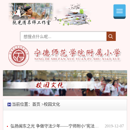
Toggl
navig
当前位置：
首页
>校园文化
弘扬闽东之光 争做守法少年——宁师附小“宪法日”主题系列活动
2019-12-07