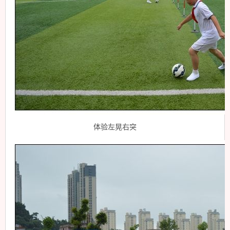
体验左晃右突