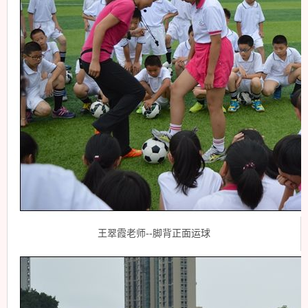
王翠霞老师--脚背正面运球