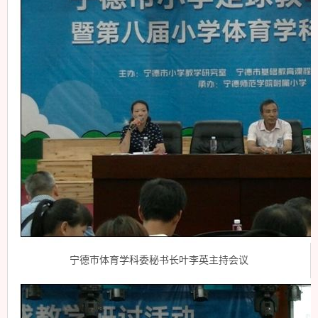
宁德市体育学科委秘书长叶李英主持会议