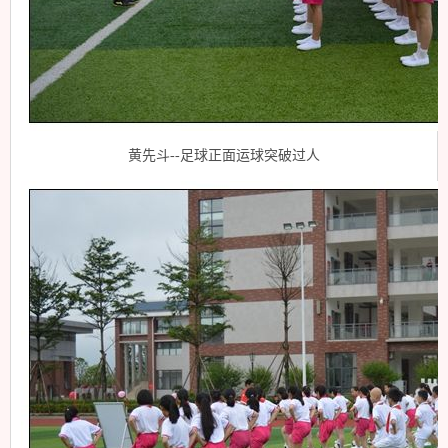
黄先斗--足球正面运球突破过人