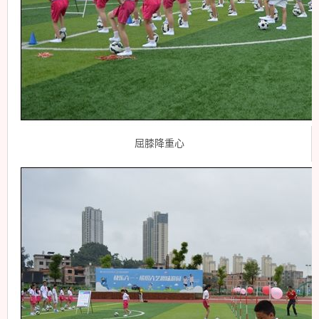
屈膝降重心