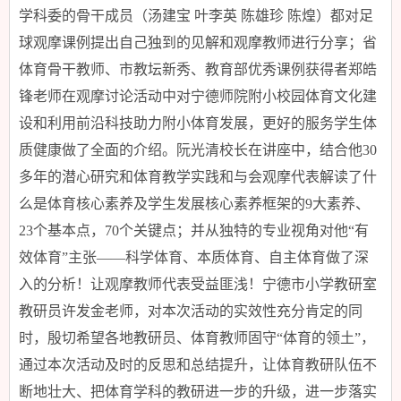
学科委的骨干成员（汤建宝 叶李英 陈雄珍 陈煌）都对足
球观摩课例提出自己独到的见解和观摩教师进行分享；省
体育骨干教师、市教坛新秀、教育部优秀课例获得者郑皓
锋老师在观摩讨论活动中对宁德师院附小校园体育文化建
设和利用前沿科技助力附小体育发展，更好的服务学生体
质健康做了全面的介绍。阮光清校长在讲座中，结合他30
多年的潜心研究和体育教学实践和与会观摩代表解读了什
么是体育核心素养及学生发展核心素养框架的9大素养、
23个基本点，70个关键点；并从独特的专业视角对他“有
效体育”主张——科学体育、本质体育、自主体育做了深
入的分析！让观摩教师代表受益匪浅！宁德市小学教研室
教研员许发金老师，对本次活动的实效性充分肯定的同
时，殷切希望各地教研员、体育教师固守“体育的领土”，
通过本次活动及时的反思和总结提升，让体育教研队伍不
断地壮大、把体育学科的教研进一步的升级，进一步落实