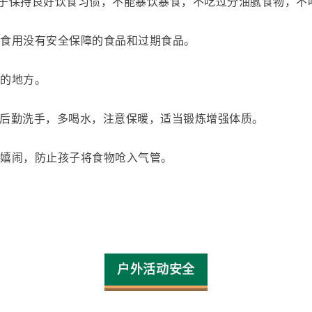
子
保持良好饮食习惯
，不能暴饮暴食
，不吃过分油腻食物，不
子食用没有安全保障的食品和过期食品。
到的地方。
便后勤洗手，多喝水，注意保暖，适当锻炼增强体质。
、嬉闹，防止孩子将食物呛入气管。
户外活动安全