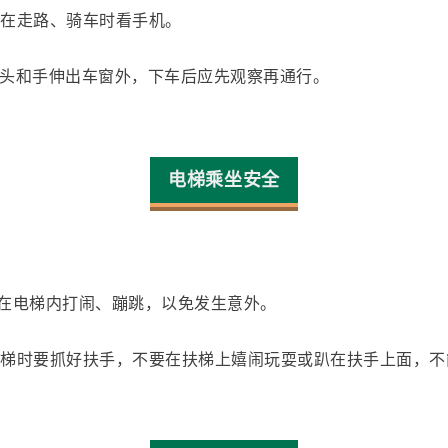
要在走路、骑车时看手机。
把头和手伸出车窗外，下车后应先观察再通行。
电梯乘坐安全
可在电梯内打闹、蹦跳，
以免发生意外。
梯时要抓好扶手，不要在扶梯上嬉闹玩耍或趴在扶手上面，不