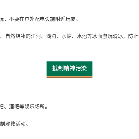
玩，
不要在户外配电设施附近玩耍
。
标牌、自然结冰的江河、湖泊、水塘、水池等冰面游玩滑冰，防
抵制精神污染
网吧、酒吧等娱乐场所。
抵制邪教活动。